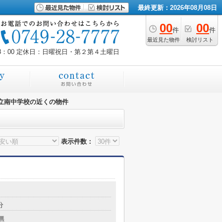
最終更新：2026年08月08日
00
00
件
件
最近見た物件
検討リスト
8：00
定休日：日曜祝日・第２第４土曜日
立南中学校の近くの物件
表示件数：
分
無