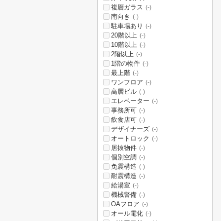
複層ガラス
(-)
南向き
(-)
駐車場あり
(-)
20階以上
(-)
10階以上
(-)
2階以上
(-)
1階の物件
(-)
最上階
(-)
ワンフロア
(-)
高層ビル
(-)
エレベーター
(-)
事務所可
(-)
飲食店可
(-)
デザイナーズ
(-)
オートロック
(-)
居抜物件
(-)
個別空調
(-)
免震構造
(-)
耐震構造
(-)
給湯室
(-)
機械警備
(-)
OAフロア
(-)
オール電化
(-)