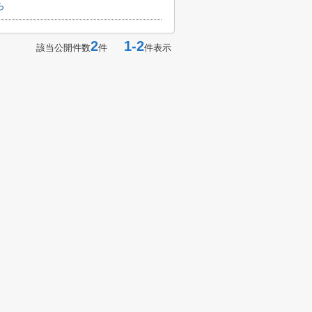
ら
2
1-2
該当公開件数
件
件表示