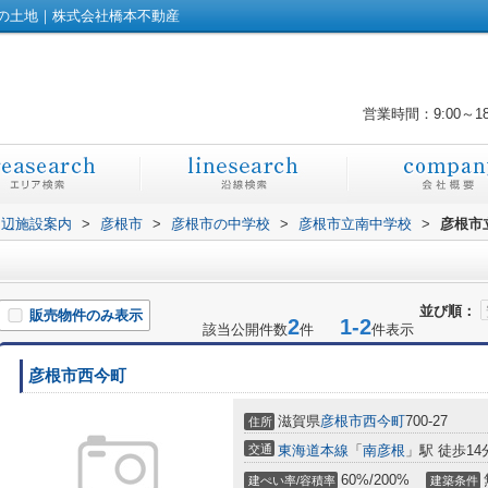
の土地｜株式会社橋本不動産
営業時間：9:00～1
周辺施設案内
>
彦根市
>
彦根市の中学校
>
彦根市立南中学校
>
彦根市
並び順：
販売物件のみ表示
2
1-2
該当公開件数
件
件表示
彦根市西今町
滋賀県
彦根市
西今町
700-27
住所
交通
東海道本線
「
南彦根
」駅 徒歩14
60%/200%
建ぺい率/容積率
建築条件