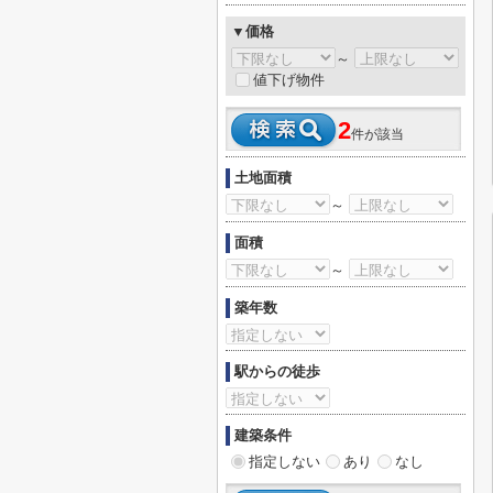
▼価格
～
値下げ物件
2
件が該当
土地面積
～
面積
～
築年数
駅からの徒歩
建築条件
指定しない
あり
なし