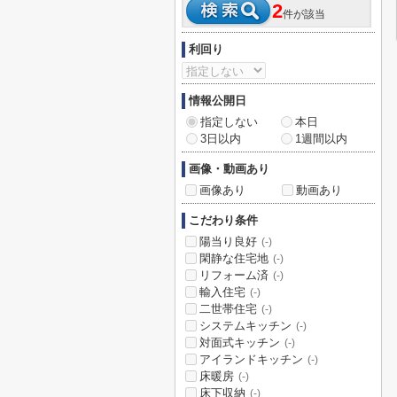
2
件が該当
利回り
情報公開日
指定しない
本日
3日以内
1週間以内
画像・動画あり
画像あり
動画あり
こだわり条件
陽当り良好
(-)
閑静な住宅地
(-)
リフォーム済
(-)
輸入住宅
(-)
二世帯住宅
(-)
システムキッチン
(-)
対面式キッチン
(-)
アイランドキッチン
(-)
床暖房
(-)
床下収納
(-)