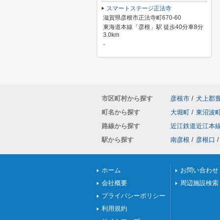
スマートステージ正法寺
滋賀県彦根市正法寺町670-60
東海道本線「彦根」駅 徒歩40分車8分
3.0km
-
市区町村から探す
彦根市
/
犬上郡
町名から探す
大堀町
/
東沼波
路線から探す
近江鉄道近江本
駅から探す
南彦根
/
彦根口
/
ホーム
お問い合わせ
会社概要
周辺施設検索
プライバシーポリシー
利用規約