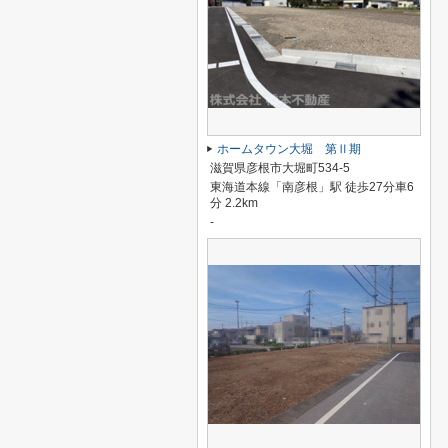
ホームタウン大堀 第Ⅱ期
滋賀県彦根市大堀町534-5
東海道本線「南彦根」駅 徒歩27分車6
分 2.2km
-