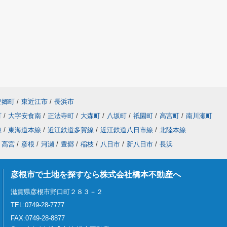
豊郷町
/
東近江市
/
長浜市
町
/
大字安食南
/
正法寺町
/
大森町
/
八坂町
/
祇園町
/
高宮町
/
南川瀬町
線
/
東海道本線
/
近江鉄道多賀線
/
近江鉄道八日市線
/
北陸本線
高宮
/
彦根
/
河瀬
/
豊郷
/
稲枝
/
八日市
/
新八日市
/
長浜
彦根市で土地を探すなら株式会社橋本不動産へ
滋賀県彦根市野口町２８３－２
TEL:0749-28-7777
FAX:0749-28-8877