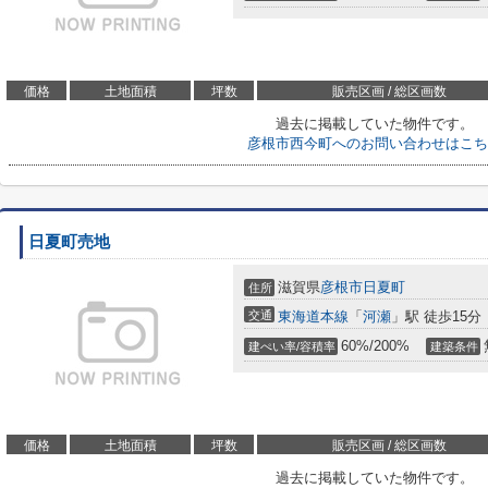
価格
土地面積
坪数
販売区画 / 総区画数
過去に掲載していた物件です。
彦根市西今町へのお問い合わせはこち
日夏町売地
滋賀県
彦根市
日夏町
住所
交通
東海道本線
「
河瀬
」駅 徒歩15分
60%/200%
建ぺい率/容積率
建築条件
価格
土地面積
坪数
販売区画 / 総区画数
過去に掲載していた物件です。