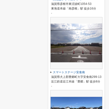
滋賀県彦根市東沼波町1054-53
東海道本線「南彦根」駅 徒歩16分
-
スマートステージ安食南
滋賀県犬上郡豊郷町大字安食南299-13
近江鉄道近江本線「豊郷」駅 徒歩8分
-