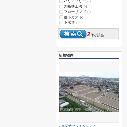
バリアフリー
(-)
外断熱工法
(-)
フローリング
(-)
都市ガス
(-)
下水道
(-)
2
件が該当
新着物件
東沼波プライムシティー