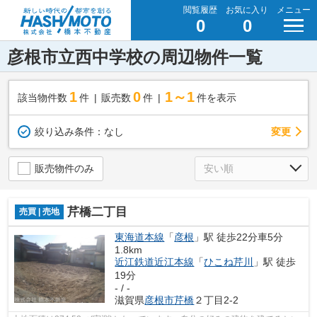
閲覧履歴
お気に入り
メニュー
0
0
彦根市立西中学校の周辺物件一覧
1
0
1～1
該当物件数
件
販売数
件
件を表示
変更
絞り込み条件：
なし
販売物件のみ
芹橋二丁目
売買 | 売地
東海道本線
「
彦根
」駅 徒歩22分車5分
1.8km
近江鉄道近江本線
「
ひこね芹川
」駅 徒歩
19分
- / -
滋賀県
彦根市
芹橋
２丁目2-2