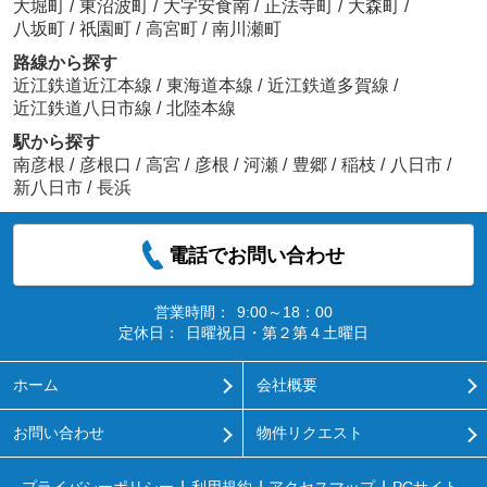
大堀町
/
東沼波町
/
大字安食南
/
正法寺町
/
大森町
/
八坂町
/
祇園町
/
高宮町
/
南川瀬町
路線から探す
近江鉄道近江本線
/
東海道本線
/
近江鉄道多賀線
/
近江鉄道八日市線
/
北陸本線
駅から探す
南彦根
/
彦根口
/
高宮
/
彦根
/
河瀬
/
豊郷
/
稲枝
/
八日市
/
新八日市
/
長浜
電話でお問い合わせ
営業時間：
9:00～18：00
定休日：
日曜祝日・第２第４土曜日
ホーム
会社概要
お問い合わせ
物件リクエスト