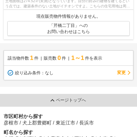
土地面積は274.52㎡(実測)となっています。自分の好みの建物を建てるとい
う点では、建築条件のない土地がイチオシですよ。こちらの住宅用地は周囲
も環境も整っており、住まいの環境と...
現在販売物件情報がありません。
「芹橋二丁目」への
お問い合わせはこちら
1
0
1～1
該当物件数
件
販売数
件
件を表示
変更
絞り込み条件：
なし
ページトップへ
市区町村から探す
彦根市
/
犬上郡豊郷町
/
東近江市
/
長浜市
町名から探す