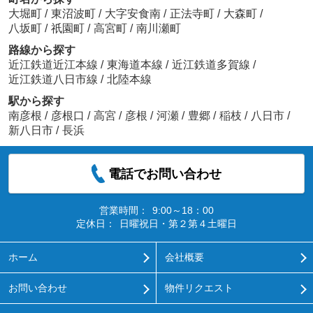
大堀町
/
東沼波町
/
大字安食南
/
正法寺町
/
大森町
/
八坂町
/
祇園町
/
高宮町
/
南川瀬町
路線から探す
近江鉄道近江本線
/
東海道本線
/
近江鉄道多賀線
/
近江鉄道八日市線
/
北陸本線
駅から探す
南彦根
/
彦根口
/
高宮
/
彦根
/
河瀬
/
豊郷
/
稲枝
/
八日市
/
新八日市
/
長浜
電話でお問い合わせ
営業時間：
9:00～18：00
定休日：
日曜祝日・第２第４土曜日
ホーム
会社概要
お問い合わせ
物件リクエスト