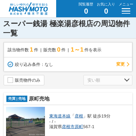
閲覧履歴
お気に入り
メニュー
0
0
スーパー銭湯 極楽湯彦根店の周辺物件
一覧
1
0
1～1
該当物件数
件
販売数
件
件を表示
変更
絞り込み条件：
なし
販売物件のみ
原町売地
売買 | 売地
東海道本線
「
彦根
」駅 徒歩19分
- / -
滋賀県
彦根市
原町
567-1