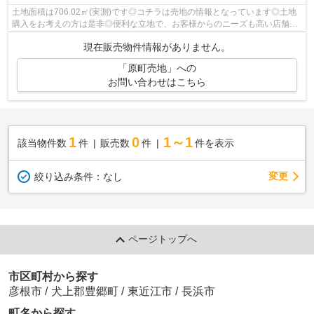
土地面積は706.02㎡(実測)です◎コチラは売地の情報となっています◎土地
購入をお考えの方は是非◎便利な立地で、お客様からのニーズも高い店舗用
地◎彦根市の東海道本線彦根周辺で土地を...
現在販売物件情報がありません。
「原町売地」への
お問い合わせはこちら
1
0
1～1
該当物件数
件
販売数
件
件を表示
変更
絞り込み条件：
なし
ページトップへ
市区町村から探す
彦根市
/
犬上郡豊郷町
/
東近江市
/
長浜市
町名から探す