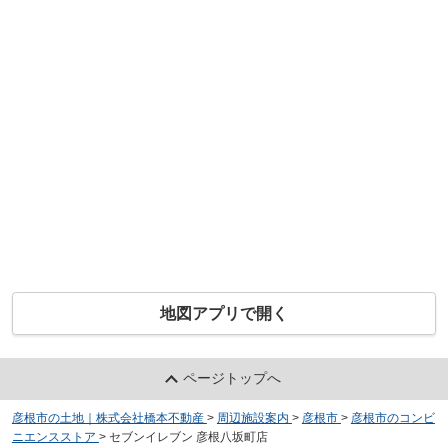
地図アプリで開く
ページトップへ
彦根市の土地｜株式会社橋本不動産
>
周辺施設案内
>
彦根市
>
彦根市のコンビ
ニエンスストア
>
セブンイレブン 彦根八坂町店