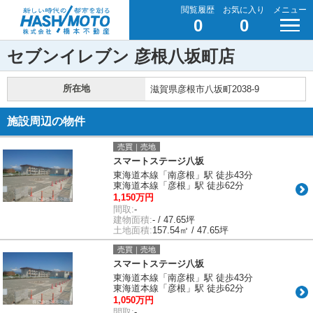
閲覧履歴
お気に入り
メニュー
0
0
セブンイレブン 彦根八坂町店
所在地
滋賀県彦根市八坂町2038-9
施設周辺の物件
売買｜売地
スマートステージ八坂
東海道本線「南彦根」駅 徒歩43分
東海道本線「彦根」駅 徒歩62分
1,150万円
間取:
-
建物面積:
- / 47.65坪
土地面積:
157.54㎡ / 47.65坪
売買｜売地
スマートステージ八坂
東海道本線「南彦根」駅 徒歩43分
東海道本線「彦根」駅 徒歩62分
1,050万円
間取:
-