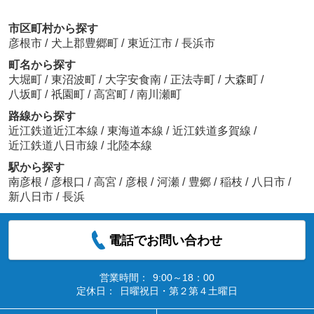
市区町村から探す
彦根市
/
犬上郡豊郷町
/
東近江市
/
長浜市
町名から探す
大堀町
/
東沼波町
/
大字安食南
/
正法寺町
/
大森町
/
八坂町
/
祇園町
/
高宮町
/
南川瀬町
路線から探す
近江鉄道近江本線
/
東海道本線
/
近江鉄道多賀線
/
近江鉄道八日市線
/
北陸本線
駅から探す
南彦根
/
彦根口
/
高宮
/
彦根
/
河瀬
/
豊郷
/
稲枝
/
八日市
/
新八日市
/
長浜
電話でお問い合わせ
営業時間：
9:00～18：00
定休日：
日曜祝日・第２第４土曜日