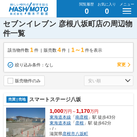
閲覧履歴
お気に入り
メニュー
0
0
セブンイレブン 彦根八坂町店の周辺物
件一覧
1
4
1～1
該当物件数
件
販売数
件
件を表示
変更
絞り込み条件：
なし
販売物件のみ
スマートステージ八坂
売買 | 売地
1,000
1,170
万円～
万円
東海道本線
「
南彦根
」駅 徒歩43分
東海道本線
「
彦根
」駅 徒歩62分
- / -
滋賀県
彦根市
八坂町