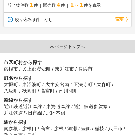
1
4
1～1
該当物件数
件
販売数
件
件を表示
変更
絞り込み条件：
なし
ページトップへ
市区町村から探す
彦根市
/
犬上郡豊郷町
/
東近江市
/
長浜市
町名から探す
大堀町
/
東沼波町
/
大字安食南
/
正法寺町
/
大森町
/
八坂町
/
祇園町
/
高宮町
/
南川瀬町
路線から探す
近江鉄道近江本線
/
東海道本線
/
近江鉄道多賀線
/
近江鉄道八日市線
/
北陸本線
駅から探す
南彦根
/
彦根口
/
高宮
/
彦根
/
河瀬
/
豊郷
/
稲枝
/
八日市
/
新八日市
/
長浜