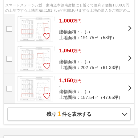
スマートステージ八坂：東海道本線南彦根にも近くて便利☆価格1,000万円
の土地です☆土地面積は191.75㎡(実測)あります☆土地の購入をご検討の方
にオススメの売地です☆彦根市でマイホーム...
1,000
万
円
-
建物面積：-（-）
土地面積：191.75㎡（58坪）
1,050
万
円
-
建物面積：-（-）
土地面積：202.75㎡（61.33坪）
1,150
万
円
-
建物面積：-（-）
土地面積：157.54㎡（47.65坪）
1
残り
件を表示する