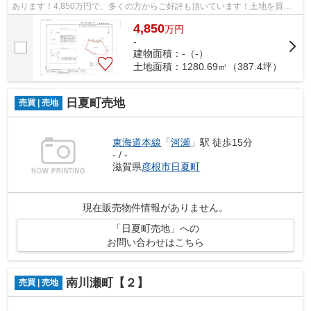
あります！4,850万円で、多くの方からご好評も頂いています！土地を買う
なら、東海道本線河瀬近辺も候補地に追...
4,850
万
円
-
建物面積：-（-）
土地面積：1280.69㎡（387.4坪）
日夏町売地
売買 | 売地
東海道本線
「
河瀬
」駅 徒歩15分
- / -
滋賀県
彦根市
日夏町
現在販売物件情報がありません。
「日夏町売地」への
お問い合わせはこちら
南川瀬町【２】
売買 | 売地