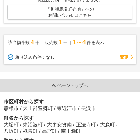
「川瀬馬場町売地」への
お問い合わせはこちら
4
1
1～4
該当物件数
件
販売数
件
件を表示
変更
絞り込み条件：
なし
ページトップへ
市区町村から探す
彦根市
/
犬上郡豊郷町
/
東近江市
/
長浜市
町名から探す
大堀町
/
東沼波町
/
大字安食南
/
正法寺町
/
大森町
/
八坂町
/
祇園町
/
高宮町
/
南川瀬町