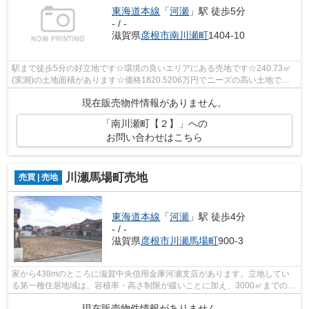
東海道本線
「
河瀬
」駅 徒歩5分
- / -
滋賀県
彦根市
南川瀬町
1404-10
駅まで徒歩5分の好立地です☆環境の良いエリアにある売地です☆240.73㎡
(実測)の土地面積があります☆価格1820.5206万円でニーズの高い土地です
☆お客様の条件を満たした土地が、彦根市で...
現在販売物件情報がありません。
「南川瀬町【２】」への
お問い合わせはこちら
川瀬馬場町売地
売買 | 売地
東海道本線
「
河瀬
」駅 徒歩4分
- / -
滋賀県
彦根市
川瀬馬場町
900-3
家から438mのところに滋賀中央信用金庫河瀬支店があります。立地してい
る第一種住居地域は、容積率・高さ制限が緩いことに加え、3000㎡までの店
舗等の住宅以外の建築物も建てることで...
現在販売物件情報がありません。