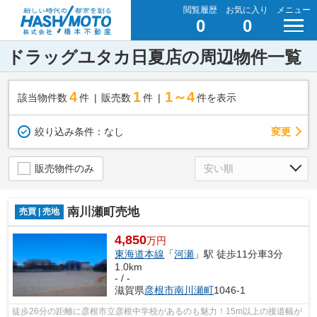
閲覧履歴
お気に入り
メニュー
0
0
ドラッグユタカ日夏店の周辺物件一覧
4
1
1～4
該当物件数
件
販売数
件
件を表示
変更
絞り込み条件：
なし
販売物件のみ
南川瀬町売地
売買 | 売地
4,850
万円
東海道本線
「
河瀬
」駅 徒歩11分車3分
1.0km
- / -
滋賀県
彦根市
南川瀬町
1046-1
徒歩26分の距離に彦根市立彦根中学校があるのも魅力！15m以上の接道幅が