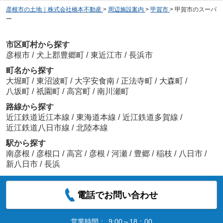
彦根市の土地｜株式会社橋本不動産
>
周辺施設案内
>
甲賀市
>
甲賀市のスーパ
ー
市区町村から探す
彦根市
/
犬上郡豊郷町
/
東近江市
/
長浜市
町名から探す
大堀町
/
東沼波町
/
大字安食南
/
正法寺町
/
大森町
/
八坂町
/
祇園町
/
高宮町
/
南川瀬町
路線から探す
近江鉄道近江本線
/
東海道本線
/
近江鉄道多賀線
/
近江鉄道八日市線
/
北陸本線
駅から探す
南彦根
/
彦根口
/
高宮
/
彦根
/
河瀬
/
豊郷
/
稲枝
/
八日市
/
新八日市
/
長浜
電話でお問い合わせ
営業時間：
9:00～18：00