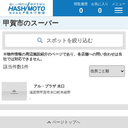
閲覧履歴
お気に入り
メニュー
0
0
甲賀市のスーパー
スポットを絞り込む
※物件情報の周辺施設紹介のページであり、各店舗への問い合わせは当
社では対応できません。
該当件数
1
件
アル・プラザ 水口
滋賀県甲賀市水口町本綾野
-
ページトップへ