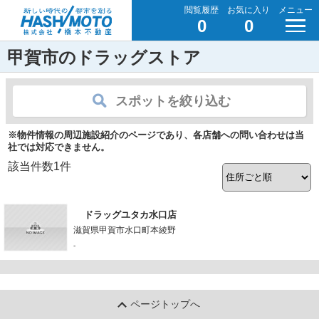
閲覧履歴
お気に入り
メニュー
0
0
甲賀市のドラッグストア
スポットを絞り込む
※物件情報の周辺施設紹介のページであり、各店舗への問い合わせは当
社では対応できません。
該当件数
1
件
ドラッグユタカ水口店
滋賀県甲賀市水口町本綾野
-
ページトップへ