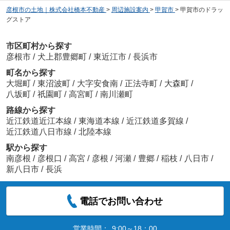
彦根市の土地｜株式会社橋本不動産
>
周辺施設案内
>
甲賀市
>
甲賀市のドラッ
グストア
市区町村から探す
彦根市
/
犬上郡豊郷町
/
東近江市
/
長浜市
町名から探す
大堀町
/
東沼波町
/
大字安食南
/
正法寺町
/
大森町
/
八坂町
/
祇園町
/
高宮町
/
南川瀬町
路線から探す
近江鉄道近江本線
/
東海道本線
/
近江鉄道多賀線
/
近江鉄道八日市線
/
北陸本線
駅から探す
南彦根
/
彦根口
/
高宮
/
彦根
/
河瀬
/
豊郷
/
稲枝
/
八日市
/
新八日市
/
長浜
電話でお問い合わせ
営業時間：
9:00～18：00