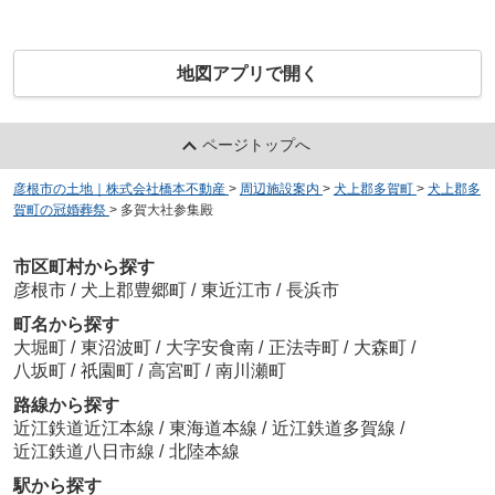
地図アプリで開く
ページトップへ
彦根市の土地｜株式会社橋本不動産
>
周辺施設案内
>
犬上郡多賀町
>
犬上郡多
賀町の冠婚葬祭
>
多賀大社参集殿
市区町村から探す
彦根市
/
犬上郡豊郷町
/
東近江市
/
長浜市
町名から探す
大堀町
/
東沼波町
/
大字安食南
/
正法寺町
/
大森町
/
八坂町
/
祇園町
/
高宮町
/
南川瀬町
路線から探す
近江鉄道近江本線
/
東海道本線
/
近江鉄道多賀線
/
近江鉄道八日市線
/
北陸本線
駅から探す