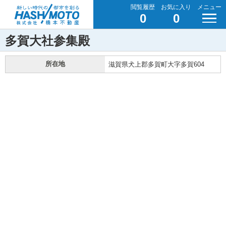
閲覧履歴
お気に入り
メニュー
0
0
多賀大社参集殿
所在地
滋賀県犬上郡多賀町大字多賀604