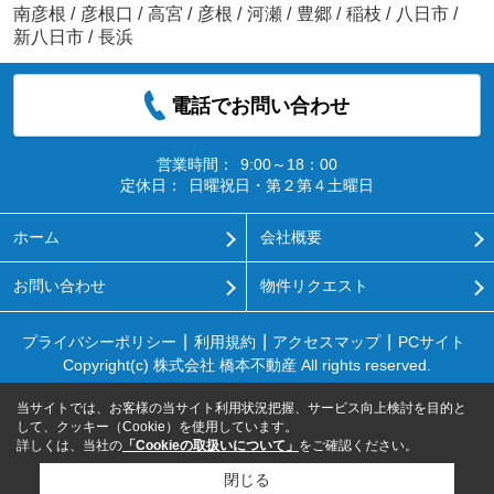
南彦根
/
彦根口
/
高宮
/
彦根
/
河瀬
/
豊郷
/
稲枝
/
八日市
/
新八日市
/
長浜
電話でお問い合わせ
営業時間：
9:00～18：00
定休日：
日曜祝日・第２第４土曜日
ホーム
会社概要
お問い合わせ
物件リクエスト
プライバシーポリシー
利用規約
アクセスマップ
PCサイト
Copyright(c) 株式会社 橋本不動産 All rights reserved.
当サイトでは、お客様の当サイト利用状況把握、サービス向上検討を目的と
して、クッキー（Cookie）を使用しています。
詳しくは、当社の
「Cookieの取扱いについて」
をご確認ください。
閉じる