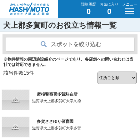
閲覧履歴
お気に入り
メニュー
0
0
犬上郡多賀町のお役立ち情報一覧
スポットを絞り込む
※物件情報の周辺施設紹介のページであり、各店舗への問い合わせは当
社では対応できません。
該当件数
15
件
彦根警察署多賀駐在所
滋賀県犬上郡多賀町大字久徳
-
多賀ささゆり保育園
滋賀県犬上郡多賀町大字多賀
-