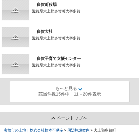
多賀町役場
滋賀県犬上郡多賀町大字多賀
-
多賀大社
滋賀県犬上郡多賀町大字多賀
-
多賀子育て支援センター
滋賀県犬上郡多賀町大字多賀
-
もっと見る
該当件数15件中
11
－
20
件表示
ページトップへ
彦根市の土地｜株式会社橋本不動産
>
周辺施設案内
>
犬上郡多賀町