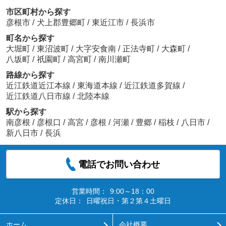
市区町村から探す
彦根市
/
犬上郡豊郷町
/
東近江市
/
長浜市
町名から探す
大堀町
/
東沼波町
/
大字安食南
/
正法寺町
/
大森町
/
八坂町
/
祇園町
/
高宮町
/
南川瀬町
路線から探す
近江鉄道近江本線
/
東海道本線
/
近江鉄道多賀線
/
近江鉄道八日市線
/
北陸本線
駅から探す
南彦根
/
彦根口
/
高宮
/
彦根
/
河瀬
/
豊郷
/
稲枝
/
八日市
/
新八日市
/
長浜
電話でお問い合わせ
営業時間：
9:00～18：00
定休日：
日曜祝日・第２第４土曜日
ホーム
会社概要