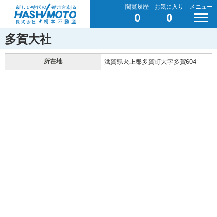
閲覧履歴
お気に入り
メニュー
0
0
多賀大社
所在地
滋賀県犬上郡多賀町大字多賀604