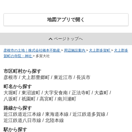
地図アプリで開く
ページトップへ
彦根市の土地｜株式会社橋本不動産
>
周辺施設案内
>
犬上郡多賀町
>
犬上郡多
賀町の寺院・神社
>
多賀大社
市区町村から探す
彦根市
/
犬上郡豊郷町
/
東近江市
/
長浜市
町名から探す
大堀町
/
東沼波町
/
大字安食南
/
正法寺町
/
大森町
/
八坂町
/
祇園町
/
高宮町
/
南川瀬町
路線から探す
近江鉄道近江本線
/
東海道本線
/
近江鉄道多賀線
/
近江鉄道八日市線
/
北陸本線
駅から探す