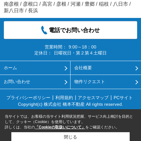
南彦根
/
彦根口
/
高宮
/
彦根
/
河瀬
/
豊郷
/
稲枝
/
八日市
/
新八日市
/
長浜
電話でお問い合わせ
営業時間：
9:00～18：00
定休日：
日曜祝日・第２第４土曜日
ホーム
会社概要
お問い合わせ
物件リクエスト
プライバシーポリシー
利用規約
アクセスマップ
PCサイト
Copyright(c) 株式会社 橋本不動産 All rights reserved.
当サイトでは、お客様の当サイト利用状況把握、サービス向上検討を目的と
して、クッキー（Cookie）を使用しています。
詳しくは、当社の
「Cookieの取扱いについて」
をご確認ください。
閉じる