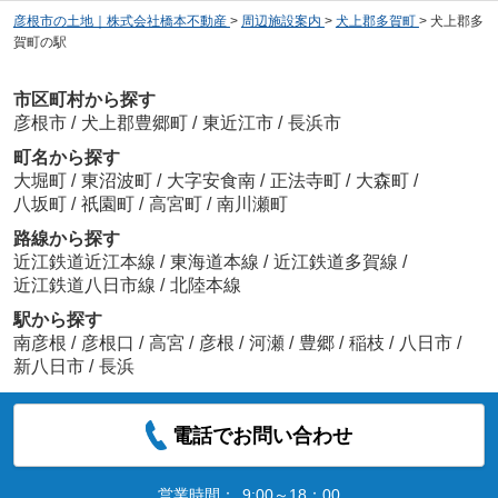
彦根市の土地｜株式会社橋本不動産
>
周辺施設案内
>
犬上郡多賀町
>
犬上郡多
賀町の駅
市区町村から探す
彦根市
/
犬上郡豊郷町
/
東近江市
/
長浜市
町名から探す
大堀町
/
東沼波町
/
大字安食南
/
正法寺町
/
大森町
/
八坂町
/
祇園町
/
高宮町
/
南川瀬町
路線から探す
近江鉄道近江本線
/
東海道本線
/
近江鉄道多賀線
/
近江鉄道八日市線
/
北陸本線
駅から探す
南彦根
/
彦根口
/
高宮
/
彦根
/
河瀬
/
豊郷
/
稲枝
/
八日市
/
新八日市
/
長浜
電話でお問い合わせ
営業時間：
9:00～18：00