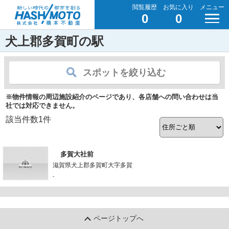
閲覧履歴
お気に入り
メニュー
0
0
犬上郡多賀町の駅
スポットを絞り込む
※物件情報の周辺施設紹介のページであり、各店舗への問い合わせは当
社では対応できません。
該当件数
1
件
多賀大社前
滋賀県犬上郡多賀町大字多賀
-
ページトップへ