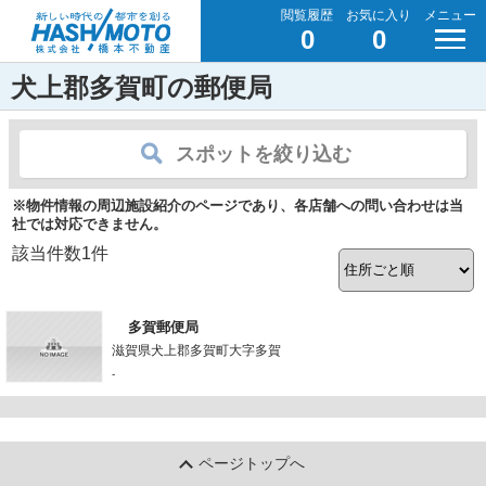
閲覧履歴
お気に入り
メニュー
0
0
犬上郡多賀町の郵便局
スポットを絞り込む
※物件情報の周辺施設紹介のページであり、各店舗への問い合わせは当
社では対応できません。
該当件数
1
件
多賀郵便局
滋賀県犬上郡多賀町大字多賀
-
ページトップへ