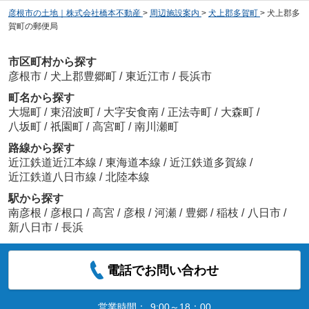
彦根市の土地｜株式会社橋本不動産
>
周辺施設案内
>
犬上郡多賀町
>
犬上郡多
賀町の郵便局
市区町村から探す
彦根市
/
犬上郡豊郷町
/
東近江市
/
長浜市
町名から探す
大堀町
/
東沼波町
/
大字安食南
/
正法寺町
/
大森町
/
八坂町
/
祇園町
/
高宮町
/
南川瀬町
路線から探す
近江鉄道近江本線
/
東海道本線
/
近江鉄道多賀線
/
近江鉄道八日市線
/
北陸本線
駅から探す
南彦根
/
彦根口
/
高宮
/
彦根
/
河瀬
/
豊郷
/
稲枝
/
八日市
/
新八日市
/
長浜
電話でお問い合わせ
営業時間：
9:00～18：00