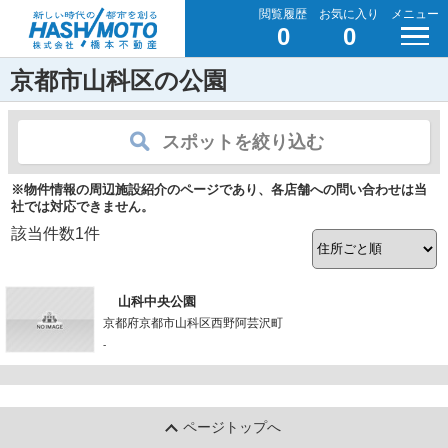
閲覧履歴
お気に入り
メニュー
0
0
京都市山科区の公園
スポットを絞り込む
※物件情報の周辺施設紹介のページであり、各店舗への問い合わせは当
社では対応できません。
該当件数
1
件
山科中央公園
京都府京都市山科区西野阿芸沢町
-
ページトップへ