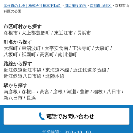
彦根市の土地｜株式会社橋本不動産
>
周辺施設案内
>
京都市山科区
>
京都市山
科区の公園
市区町村から探す
彦根市
/
犬上郡豊郷町
/
東近江市
/
長浜市
町名から探す
大堀町
/
東沼波町
/
大字安食南
/
正法寺町
/
大森町
/
八坂町
/
祇園町
/
高宮町
/
南川瀬町
路線から探す
近江鉄道近江本線
/
東海道本線
/
近江鉄道多賀線
/
近江鉄道八日市線
/
北陸本線
駅から探す
南彦根
/
彦根口
/
高宮
/
彦根
/
河瀬
/
豊郷
/
稲枝
/
八日市
/
新八日市
/
長浜
電話でお問い合わせ
営業時間：
9:00～18：00