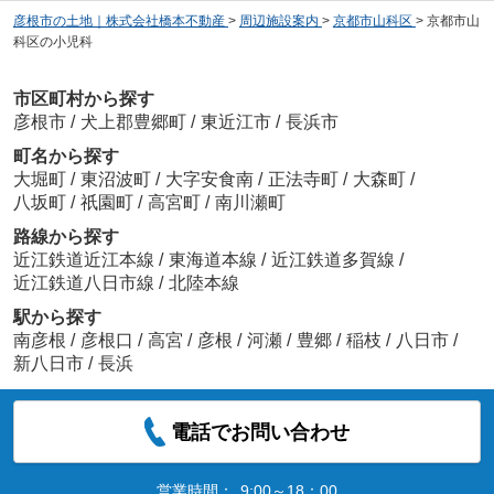
彦根市の土地｜株式会社橋本不動産
>
周辺施設案内
>
京都市山科区
>
京都市山
科区の小児科
市区町村から探す
彦根市
/
犬上郡豊郷町
/
東近江市
/
長浜市
町名から探す
大堀町
/
東沼波町
/
大字安食南
/
正法寺町
/
大森町
/
八坂町
/
祇園町
/
高宮町
/
南川瀬町
路線から探す
近江鉄道近江本線
/
東海道本線
/
近江鉄道多賀線
/
近江鉄道八日市線
/
北陸本線
駅から探す
南彦根
/
彦根口
/
高宮
/
彦根
/
河瀬
/
豊郷
/
稲枝
/
八日市
/
新八日市
/
長浜
電話でお問い合わせ
営業時間：
9:00～18：00