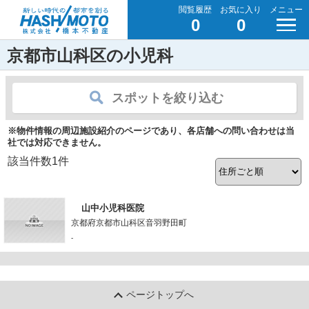
閲覧履歴
お気に入り
メニュー
0
0
京都市山科区の小児科
スポットを絞り込む
※物件情報の周辺施設紹介のページであり、各店舗への問い合わせは当
社では対応できません。
該当件数
1
件
山中小児科医院
京都府京都市山科区音羽野田町
-
ページトップへ