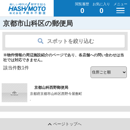
閲覧履歴
お気に入り
メニュー
0
0
京都市山科区の郵便局
スポットを絞り込む
※物件情報の周辺施設紹介のページであり、各店舗への問い合わせは当
社では対応できません。
該当件数
1
件
京都山科西野郵便局
京都府京都市山科区西野今屋敷町
-
ページトップへ