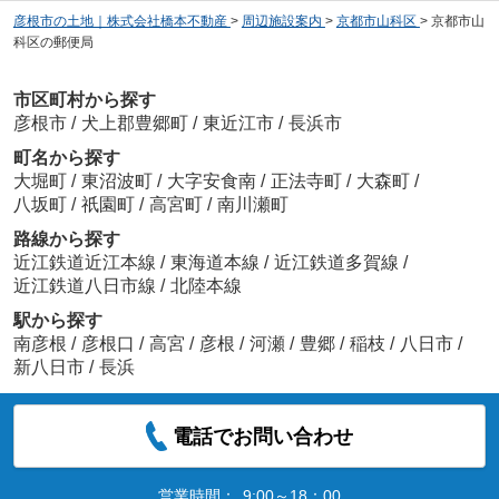
彦根市の土地｜株式会社橋本不動産
>
周辺施設案内
>
京都市山科区
>
京都市山
科区の郵便局
市区町村から探す
彦根市
/
犬上郡豊郷町
/
東近江市
/
長浜市
町名から探す
大堀町
/
東沼波町
/
大字安食南
/
正法寺町
/
大森町
/
八坂町
/
祇園町
/
高宮町
/
南川瀬町
路線から探す
近江鉄道近江本線
/
東海道本線
/
近江鉄道多賀線
/
近江鉄道八日市線
/
北陸本線
駅から探す
南彦根
/
彦根口
/
高宮
/
彦根
/
河瀬
/
豊郷
/
稲枝
/
八日市
/
新八日市
/
長浜
電話でお問い合わせ
営業時間：
9:00～18：00