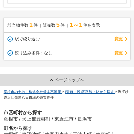
1
5
1～1
該当物件数
件
販売数
件
件を表示
駅で絞り込む
変更
変更
絞り込み条件：
なし
ページトップへ
彦根市の土地｜株式会社橋本不動産
>
(売買・投資)路線・駅から探す
>
近江鉄
道近江鉄道八日市線の売買物件
市区町村から探す
彦根市
/
犬上郡豊郷町
/
東近江市
/
長浜市
町名から探す