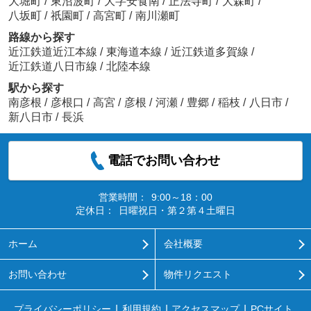
大堀町
/
東沼波町
/
大字安食南
/
正法寺町
/
大森町
/
八坂町
/
祇園町
/
高宮町
/
南川瀬町
路線から探す
近江鉄道近江本線
/
東海道本線
/
近江鉄道多賀線
/
近江鉄道八日市線
/
北陸本線
駅から探す
南彦根
/
彦根口
/
高宮
/
彦根
/
河瀬
/
豊郷
/
稲枝
/
八日市
/
新八日市
/
長浜
電話でお問い合わせ
営業時間：
9:00～18：00
定休日：
日曜祝日・第２第４土曜日
ホーム
会社概要
お問い合わせ
物件リクエスト
プライバシーポリシー
利用規約
アクセスマップ
PCサイト