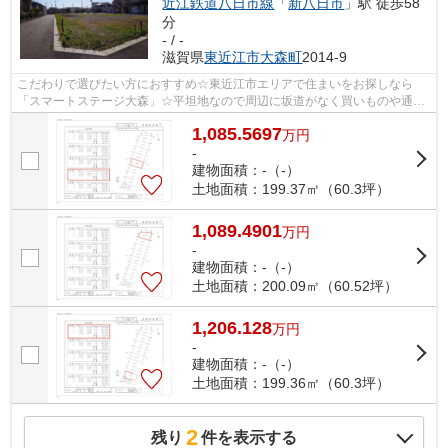
近江鉄道八日市線
「
新八日市
」駅 徒歩58
分
- / -
滋賀県
東近江市
大森町
2014-9
こだわりで選びたい方におすすめ☆東近江市エリアで住まいをお探しなら
「スマートステージ大森」☆平坦地なので周辺に坂道がなく買いものや通勤
での負担が少ない立地です☆お客様にご満足...
1,085.5697
万
円
-
建物面積：-（-）
土地面積：199.37㎡（60.3坪）
1,089.4901
万
円
-
建物面積：-（-）
土地面積：200.09㎡（60.52坪）
1,206.128
万
円
-
建物面積：-（-）
土地面積：199.36㎡（60.3坪）
2
残り
件を表示する