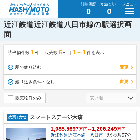
閲覧履歴
お気に入り
メニュー
0
0
近江鉄道近江鉄道八日市線の駅選択画
面
1
5
1～1
該当物件数
件
販売数
件
件を表示
駅で絞り込む
変更
変更
絞り込み条件：
なし
販売物件のみ
スマートステージ大森
売買 | 売地
1,085.5697
1,206.249
万円～
万円
近江鉄道近江本線
「
八日市
」駅 徒歩57分