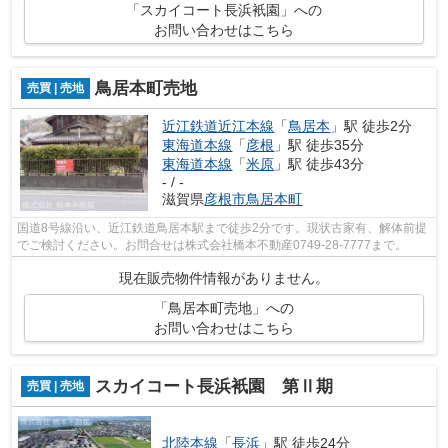
「スカイコート長浜衹園」への
お問い合わせはこちら
鳥居本町売地
売買 | 売地
近江鉄道近江本線
「
鳥居本
」駅 徒歩2分
東海道本線
「
彦根
」駅 徒歩35分
東海道本線
「
米原
」駅 徒歩43分
- / -
滋賀県
彦根市
鳥居本町
国道8号線沿い、近江鉄道鳥居本駅まで徒歩2分です。現状古家有、解体前提
でご検討ください。お問合せは株式会社橋本不動産0749-28-7777まで。
現在販売物件情報がありません。
「鳥居本町売地」への
お問い合わせはこちら
スカイコート長浜衹園 第Ⅱ期
売買 | 売地
北陸本線
「
長浜
」駅 徒歩24分