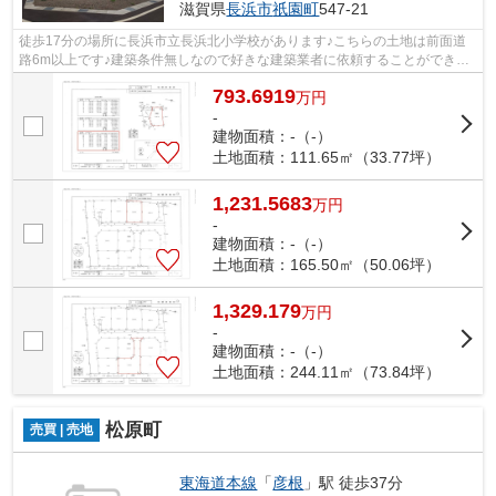
滋賀県
長浜市
祇園町
547-21
徒歩17分の場所に長浜市立長浜北小学校があります♪こちらの土地は前面道
路6m以上です♪建築条件無しなので好きな建築業者に依頼することができま
す♪土地を買うなら、北陸本線長浜近辺も...
793.6919
万
円
-
建物面積：-（-）
土地面積：111.65㎡（33.77坪）
1,231.5683
万
円
-
建物面積：-（-）
土地面積：165.50㎡（50.06坪）
1,329.179
万
円
-
建物面積：-（-）
土地面積：244.11㎡（73.84坪）
松原町
売買 | 売地
東海道本線
「
彦根
」駅 徒歩37分